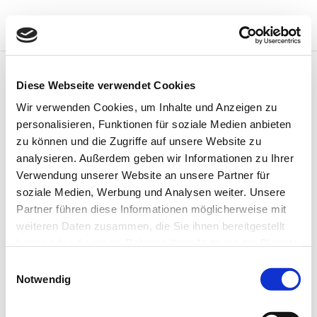
Skip
to
content
Menu
Diese Webseite verwendet Cookies
Nothing Found
Wir verwenden Cookies, um Inhalte und Anzeigen zu
personalisieren, Funktionen für soziale Medien anbieten
zu können und die Zugriffe auf unsere Website zu
It seems we can’t find what you’re looking for. Perhaps
searching can help.
analysieren. Außerdem geben wir Informationen zu Ihrer
Verwendung unserer Website an unsere Partner für
Search
Sear
for:
soziale Medien, Werbung und Analysen weiter. Unsere
Partner führen diese Informationen möglicherweise mit
weiteren Daten zusammen, die Sie ihnen bereitgestellt
Search
Search
haben oder die sie im Rahmen Ihrer Nutzung der Dienste
for:
gesammelt haben.
Einwilligungsauswahl
Notwendig