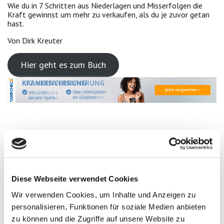
Wie du in 7 Schritten aus Niederlagen und Misserfolgen die
Kraft gewinnst um mehr zu verkaufen, als du je zuvor getan
hast.
Von Dirk Kreuter
Hier geht es zum Buch
Von 0 zur 1.000.000€
FÜR WEN IST DIESES BUCH
Diese Webseite verwendet Cookies
Für jeden, der seine
Träume
endlich
wahr machen
möchte.
Wir verwenden Cookies, um Inhalte und Anzeigen zu
Für jeden, der
personalisieren, Funktionen für soziale Medien anbieten
mehr
Selbstbewusstsein
,
Glück
und
Zufriedenheit
in seinem
zu können und die Zugriffe auf unsere Website zu
Leben spüren möchte.