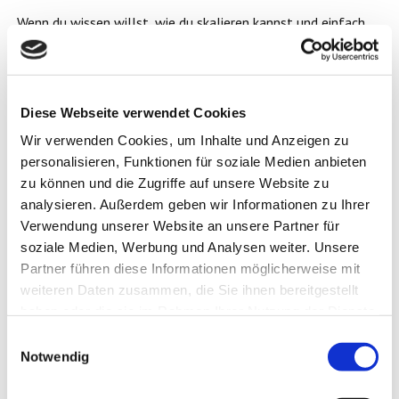
Wenn du wissen willst, wie du skalieren kannst und einfach
mal 10x mehr Umsätze generierst
Von Lars Pilawski
Hier geht es zum Buch
Diese Webseite verwendet Cookies
Wir verwenden Cookies, um Inhalte und Anzeigen zu
personalisieren, Funktionen für soziale Medien anbieten
zu können und die Zugriffe auf unsere Website zu
Affiliate Marketing Kickstart
analysieren. Außerdem geben wir Informationen zu Ihrer
Verwendung unserer Website an unsere Partner für
Wir möchten damit ein Zeichen gegen die irreführenden
soziale Medien, Werbung und Analysen weiter. Unsere
„Schnell-Reich-Systeme“ setzten die auf dem Markt teilweise
Partner führen diese Informationen möglicherweise mit
zu dubiosen Preisen angeboten werden. Die Menschen werden
dabei gezielt in die Irre geführt und ganz bewusst in einen
weiteren Daten zusammen, die Sie ihnen bereitgestellt
Teufelskreis geschickt, der nie aufhört….
haben oder die sie im Rahmen Ihrer Nutzung der Dienste
gesammelt haben.
Durch die Werbung werden angebliche „Schnell-Reich-
Einwilligungsauswahl
Systeme“ angeboten, die jedoch genau das Gegenteil
Notwendig
bewirken, um möglichst immer mehr und mehr davon
verkaufen zu können um damit Millionen an Gewinn
herauszuschlagen….