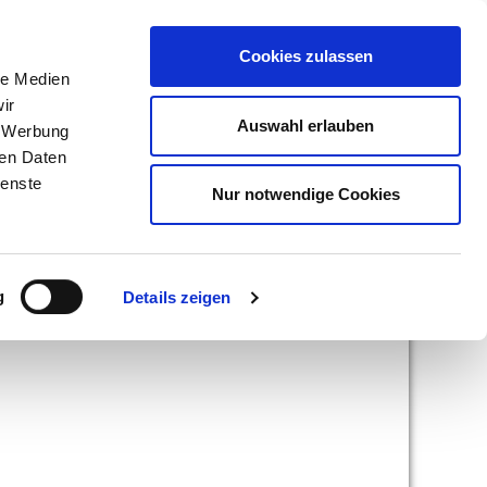
R
KONTAKT
BÜCHER
Cookies zulassen
le Medien
ir
Auswahl erlauben
, Werbung
Search
ren Daten
Search
for:
ienste
Nur notwendige Cookies
g
Details zeigen