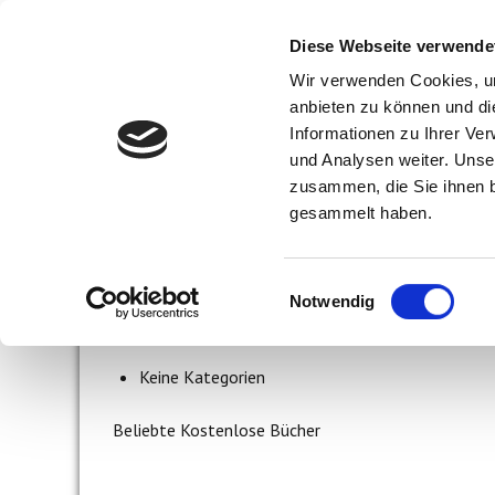
Skip
to
Diese Webseite verwende
content
Wir verwenden Cookies, um
anbieten zu können und di
Keine Kategorien
Informationen zu Ihrer Ve
und Analysen weiter. Unse
Neue Ko
zusammen, die Sie ihnen b
gesammelt haben.
Keine Kategorien
Keine Kategorien
Einwilligungsauswahl
Notwendig
Keine Kategorien
Keine Kategorien
Beliebte Kostenlose Bücher